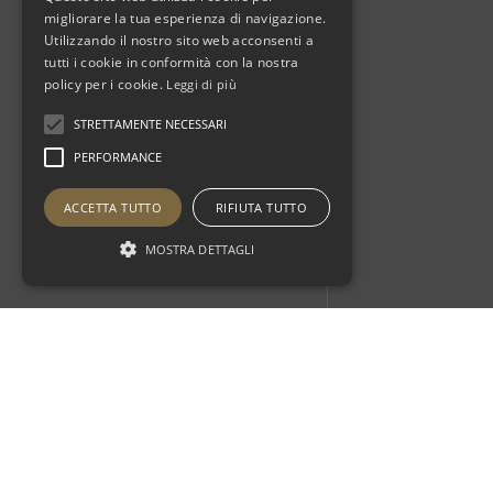
migliorare la tua esperienza di navigazione.
Utilizzando il nostro sito web acconsenti a
tutti i cookie in conformità con la nostra
policy per i cookie.
Leggi di più
STRETTAMENTE NECESSARI
PERFORMANCE
ACCETTA TUTTO
RIFIUTA TUTTO
MOSTRA DETTAGLI
Otherstay
Blog
News
What it’s like to be an interior
designer