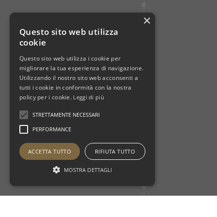
×
Questo sito web utilizza
cookie
Questo sito web utilizza i cookie per
migliorare la tua esperienza di navigazione.
Utilizzando il nostro sito web acconsenti a
tutti i cookie in conformità con la nostra
policy per i cookie.
Leggi di più
STRETTAMENTE NECESSARI
PERFORMANCE
ACCETTA TUTTO
RIFIUTA TUTTO
MOSTRA DETTAGLI