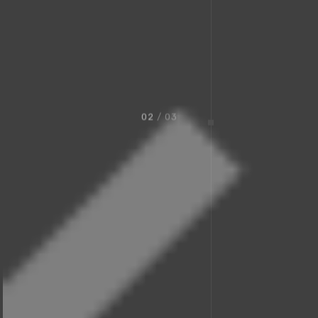
02
/ 03
We Design
Modern Restaurant
Furniture.