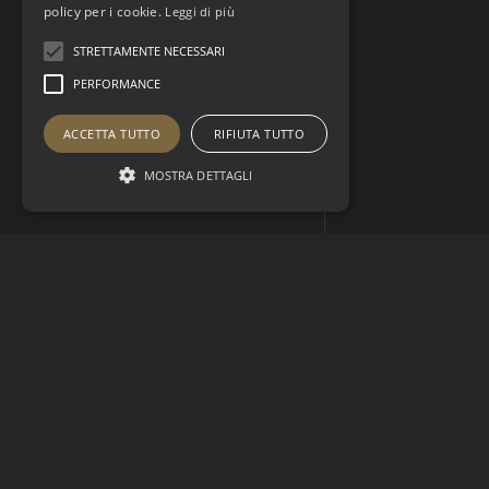
policy per i cookie.
Leggi di più
STRETTAMENTE NECESSARI
PERFORMANCE
ACCETTA TUTTO
RIFIUTA TUTTO
MOSTRA DETTAGLI
1 (378) 400-1234
Call us any time from 08:00 till 17:00 Mon-Fri